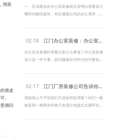
，用双
公室装饰材料的选择办公室装修材料是决定办公
一、区域规划在办公室装修前应弄明白需要设计
室装修
哪些功能性板块，然后遵循公司的办公需求，确
认需要设计的功能性板块与工位数目。我们常用
的功能性板块有：前厅、展厅、会议厅、洽谈
室、接待室、独立办公室、办公场所、休息区、
02-18
江门办公室装修：办公室在装修时需要注意什么事项？
茶水间、洗手间等。二、动静系统分区动静系统
分区是指遵循员工的工作效果，将不一
办公室在装修时需要注意什么事项？办公室装修
设计是一件大事。因为随着经济时代的不断创新
发展，办公室已经不仅仅只是作为一个企业工作
场所，而是带有一些社会生活元素，这样才可以
得到保证满足每一个员工的身心健康需求，当然
02-17
江门厂房装修公司告诉你地面不平整怎么处理
也正是因为只有这样，对办公室要求也不断通过
的墙皮
增加。在大多数情况下，办公室往往采用
即可。
假如地上不平坦咱们又该如何处理呢？咱们一般
受潮问
都是用一根两米的靠尺来进行地毯式丈量即在同
一位置进行穿插方向的丈量假如在靠尺的下方呈
现了