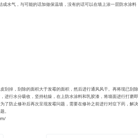
成水气，与可能的话加做保温墙，没有的话可以在墙上涂一层防水涂料
。
刮掉，刮除的面积大于发霉的面积，然后进行通风风干。再将现已刮除
灰，进行水分吸收，坚持枯燥，在上防水涂料和乳胶漆，将墙面进行打磨
了防止修补后再次呈现发霉问题，需要在修补之前进行对症下药，解决
问题。
om/